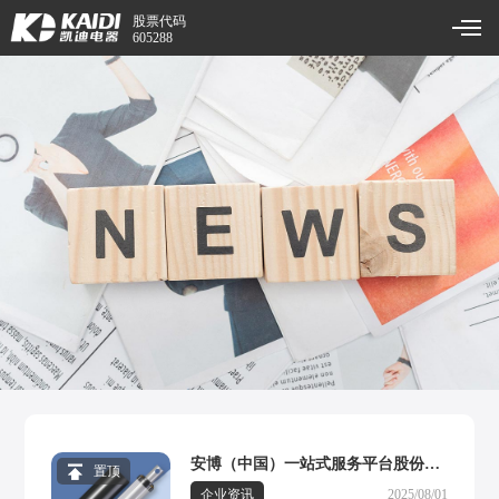
股票代码
605288
安博（中国）一站式服务平台股份工
置顶
业电动推杆，光伏与机械领域的“智慧
企业资讯
2025/08/01