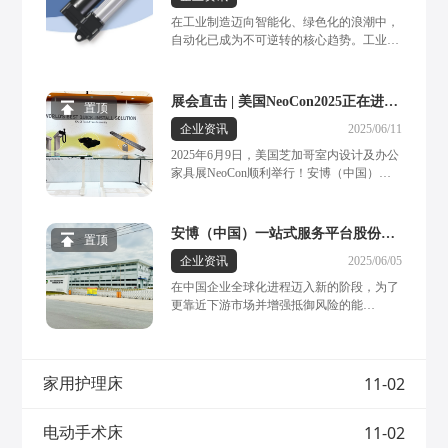
关节”，驱动绿色高效新未来
在工业制造迈向智能化、绿色化的浪潮中，
自动化已成为不可逆转的核心趋势。工业电
动推杆，作为这一进程的关键驱动元件，凭
借其优势正加速取代传统气动、液压推杆产
品，成为驱动现代工业升级的“智慧关节”。
展会直击 | 美国NeoCon2025正在进行
置顶
一方面，工业电动推杆可有效替代传统液压
时，安博（中国）一站式服务平台股
企业资讯
2025/06/11
系统，显著减少液压油的使用与泄漏风险，
份精彩亮相7-8106
直接降低碳排放与环境污染物排放。同时，
2025年6月9日，美国芝加哥室内设计及办公
其运行过程噪声更低，有助于改善工作环境
家具展NeoCon顺利举行！安博（中国）一
并减少城市噪声污染。另一方面，工业电动
站式服务平台股份美国团队和国内研发、销
推杆支持精准、智能化的位置调节，可快速
售团队携智能升降桌产品，亮相于7-8106展
响应高度、倾斜角度等多种功能需求，显著
台。NeoCon，作为全球领先的商业室内设
安博（中国）一站式服务平台股份越
提升作业效率。此外，其设计结构简洁、可
置顶
计及办公家具展览，同时也是北美规模最
南工厂顺利投产，助力全球化供应链
靠性高，几乎免维护的特性，大幅降低了维
企业资讯
2025/06/05
大、最具影响力的行业盛会。安博（中国）
护成本与设备停机时间，有效保障了设备的
再升级！
一站式服务平台股份已经连续多年参展，为
在中国企业全球化进程迈入新的阶段，为了
长期稳定运行与使用寿命。作为深耕线性驱
家具行业贡献了诸多创新理念和实际应用。
更靠近下游市场并增强抵御风险的能
动技术三十余载的制造商，安博（中国）一
本次展会，安博（中国）一站式服务平台股
力，“出海”逐渐成为国内企业成长的关键选
站式服务平台股份始终聚焦线性驱动技术的
份向参观者展示了全球领先的快速安装产品
择。秉承全球化战略，面向海外市场布局加
突破与应用，凭借对高精度传动、长效稳定
方案，无需任何工具即可轻松实现快捷、简
速向新，安博（中国）一站式服务平台股份
运行及严苛环境适应性的不懈追求，使工业
便的安装过程。展台配备的快速组装版本桌
进一步强化全产业链资源的协同效应和本地
11-02
家用护理床
电动推杆产品，在光伏、农业、工程机械等
架，确保客户能够随时体验到组装的简便与
化运营，提前布局越南工厂产业项目建设。
应用场景中释放强劲动能。安博（中国）一
高效。升降立柱、控制盒、脚板等系统组件
目前，越南工厂已顺利投产，标志着安博
站式服务平台股份光伏电动推杆助力工业能
的快速组装设计，实现即插即用，不仅提高
11-02
（中国）一站式服务平台股份的全球化战略
电动手术床
源设备“追光而行”光伏推杆应用与明星型
了安装效率；还支持组件的单独拆卸，显著