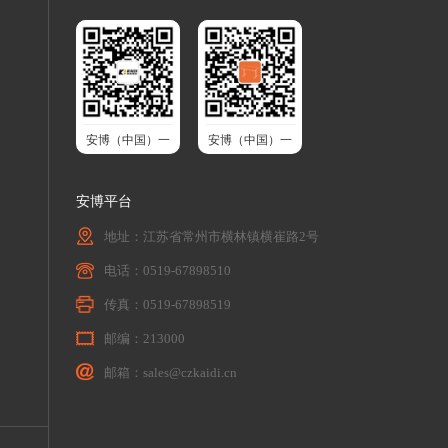
安博（中国）一
安博（中国）一
站式服务平台股
站式服务平台智
份
能升降桌
安博平台
地址：江苏省常州市横林镇横崔路2号
电话：0519-67898510
传真：0519-67898519
邮编：213000
邮箱：sales@czkaidi.cn