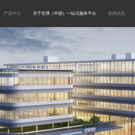
产品中心
关于安博（中国）一站式服务平台
新闻动态