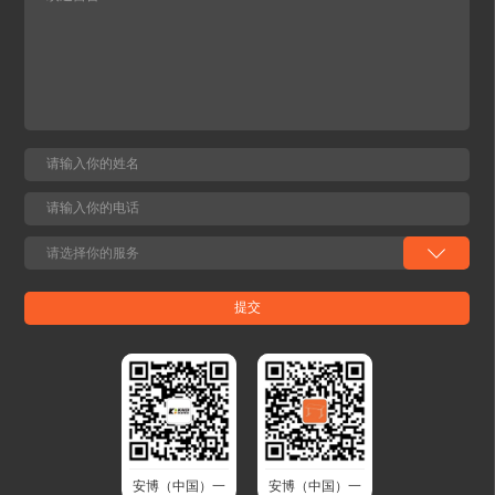
安博（中国）一
安博（中国）一