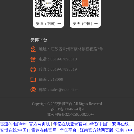
化先锋：KDGT-001专为狭窄空间设计，全
续化的崭新未来迈进！
（中国）一站式服务平台持续为各区域市场
金属结构搭配IP65防护，可在-30℃至70℃环
提供高质量的产品安博平台，业务领域覆盖
境中稳定运行。其3000N动态负载，完美适
智慧办公、智能家居、医疗康护等多个领
配自动割草机的刀片升降、施肥设备的料口
域。随着第一、二期项目的平稳运行，第三
开合等动作，推动农业机械向“无泄漏、高
安博（中国）一
安博（中国）一
期规划也将择机启动，并根据产能追加相应
能效”升级。480H中性盐雾试验认证，确保
投资金额，计划建筑厂房面积超40000㎡。
站式服务平台股
站式服务平台智
在田间高湿、多尘环境中长效耐用。 小型工
基于第二期产能的基础上，预计第三期将实
程机械装备的可靠执行器：KDGT-007 以
安博平台
份
能升降桌
现双电机升降桌年产能48万套，单电机升降
10KN高负载、毫米级行程控制为核心，替
桌年产能100万套；沙发推杆年产能150万
地址：江苏省常州市横林镇横崔路2号
代传统油缸、气缸，大幅降低安装与维护难
套，铁架产品年产能60万套。一旦全面投
度。内置限位开关与过载保护，可精准控制
产，预计年销售收入将达到5580万美金，将
电话：0519-67898510
自卸车翻斗角度、小型装载机的升降动作，
进一步巩固安博（中国）一站式服务平台股
即使在建筑工地的颠簸环境中，仍能保持运
传真：0519-67898519
份在国际市场上的领导地位。聚焦产品生产
行平稳性。 搬运设备的重载动力源：
与品质持续深耕线性驱动系统领域安博（中
KDGT-008 16KN最大动态负载，适配电动
邮编：213000
国）一站式服务平台股份，作为线性驱动系
搬运车/升降机等移动设备。 过压过载双保
统整体安博平台的领先供应商和出口商，始
护设计与IP65防护，确保在货物装卸、作业
邮箱：sales@czkaidi.cn
终遵循国内外双循环的发展战略。通过生产
过程中的安全；毫米级控制精度，实现托盘
和销售线性驱动系统等核心产品，成功实现
精准对接，提升物流周转效率。其紧凑结构
了从产品出口到产能输出的飞跃。而越南安
Copyright © 2022安博平台 All Rights Reserved
特别适合在空间狭小的移动场景，低噪音运
博（中国）一站式服务平台作为东南亚地区
苏ICP备06046624号-1
行，能有效改善作业环境。 值得一提的是，
新兴的制造中心，其工厂的正式投产不仅增
苏公网安备32040502000265号
通过控制电动推杆轻松调节电动搬运车/升降
强了安博（中国）一站式服务平台股份的供
机等部件的位置，不仅提高作业效率，还大
应链优势，还与越南本土企业携手推动了当
雷速(中国)leisu·官方网页版
|
华亿在线登录官网_华亿(中国)
|
安博在线_
大降低操作风险，为工业操作提供了更为可
地经济的发展。同时，通过建立本地人才培
安博在线(中国)
|
雷速在线官网
|
华亿平台
|
江南官方站网页版_江南（中
靠的支持。从光伏电站的“追光”到工程机械